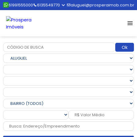
61991555000
6135549770
aluguel@prosperaimob.com.br
Ok