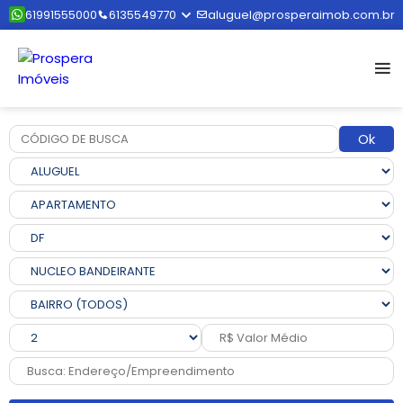
61991555000
6135549770
aluguel@prosperaimob.com.br
Ok