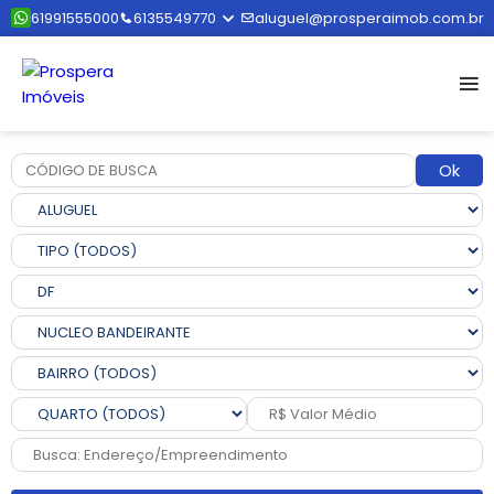
61991555000
6135549770
aluguel@prosperaimob.com.br
Ok