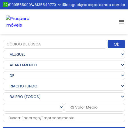
61991555000
6135549770
aluguel@prosperaimob.com.br
Ok