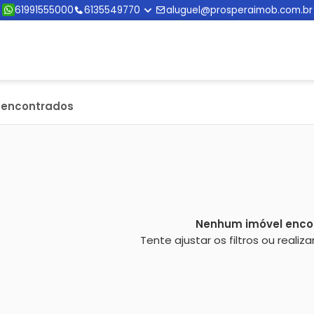
61991555000
6135549770
aluguel@prosperaimob.com.br
s encontrados
Nenhum imóvel enco
Tente ajustar os filtros ou reali