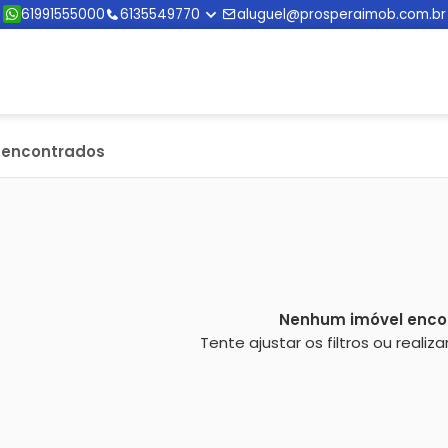
61991555000
6135549770
aluguel@prosperaimob.com.br
s encontrados
Nenhum imóvel enco
Tente ajustar os filtros ou reali