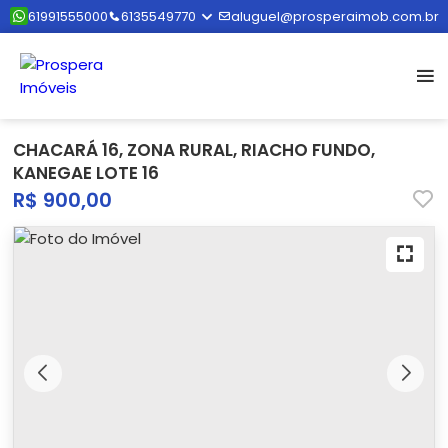
61991555000
6135549770
aluguel@prosperaimob.com.br
CHACARÁ 16, ZONA RURAL, RIACHO FUNDO,
KANEGAE LOTE 16
R$ 900,00