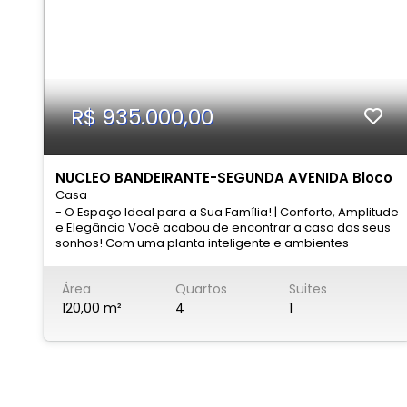
R$ 935.000,00
NUCLEO BANDEIRANTE-SEGUNDA AVENIDA Bloco
Casa
960
- O Espaço Ideal para a Sua Família! | Conforto, Amplitude
e Elegância Você acabou de encontrar a casa dos seus
sonhos! Com uma planta inteligente e ambientes
integrados, este imóvel foi projetado para quem não
abre mão de espaço e praticidade. - Localização: 2ª
Área
Quartos
Suites
AVENIDA BLOCO 960 CASA 05 - NÚCLEO BANDEIRANTE -
BRASÍLIA. - Destaques do Imóvel: Dormitórios: 4 Quartos
120,00 m²
4
1
amplos (incluindo 1 Suíte master para sua total
privacidade). Social: Sala de Estar aconchegante para
momentos de lazer e uma Sala de Jantar perfeita para
jantares inesquecíveis. Comodidade: 2 Banheiros sociais
estrategicamente localizados. Serviço: Área de serviço
funcional e independente. Vagas: Garagem coberta com