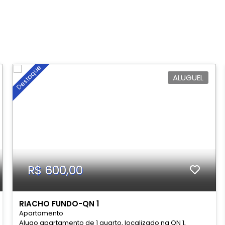
quem gosta de espaço para armários e refeições.
Banheiro social: Completo e bem posicionado. -
SEGUNDA CASA (Fundos): Conceito Moderno: Sala
integrada com cozinha americana. 1 Quarto: Confortável
e reservado. Banheiro social: Independente e funcional. -
LOCALIZAÇÃO E BENEFÍCIOS DO BAIRRO Morar na
Metropolitana significa viver em um ambiente tranquilo,
calmo e altamente seguro. A localização desta casa é
Destaque
estratégica, oferecendo total conveniência a poucos
ALUGUEL
passos de distância: Comércio : Muito próxima a
padarias, farmácias, mercadinho, distribuidora de gás. !
Segurança reforçada: Localizada a apenas 10 minutos do
Batalhão da Polícia Militar, garantindo ainda mais paz de
espírito para a sua família. - EXCELENTE INVESTIMENTO
Seja para moradia própria ou para investimento (morar
em uma e alugar a outra), este imóvel se destaca pelo
espaço do lote e pela infraestrutura pronta das duas
residências. - AGENDE SUA VISITA! Venha conhecer de
perto o potencial deste imóvel e se encantar com a
tranquilidade do bairro. Preço de Venda: R$725.000,00
R$ 600,00
FINALIZANDO O PROCESSO DE HABITE-SE Contato /
WhatsApp: SOMENTE PELO WHATSAPP
RIACHO FUNDO-QN 1
Apartamento
Alugo apartamento de 1 quarto, localizado na QN 1,