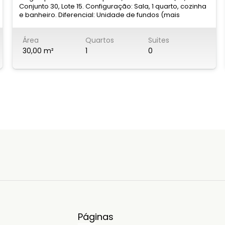
Conjunto 30, Lote 15. Configuração: Sala, 1 quarto, cozinha
e banheiro. Diferencial: Unidade de fundos (mais
silenciosa). Consumo: Água e luz individuais. Valor: R$
600,00 Interessados, favor entrar em contato para visitas!
Área
Quartos
Suites
30,00 m²
1
0
Páginas