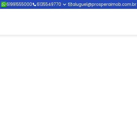
61991555000
6135549770
aluguel@prosperaimob.com.br