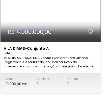
R$ 4.000.000,00
VILA DIMAS-Conjunto A
Lote
L
E
VILA DIMAS PLANALTINA Vendo Excelente Lote Urbano,
A
Registrado e escriturado, no Final da Avenida
i
Independência com localização Privilegiada, Excelente
i
oportunidade de investimento para loteamento
n
Residencial. Metragem: 29,933Mil M² Valor: R$
m
Área
Quartos
Suites
4.000.000,00 CONTATOS: (61)3554-9770 (61)99155-5000
D
aluguel@prosperaimob.com.br
e
18.000,00 m²
0
0
a
R
s
á
v
C