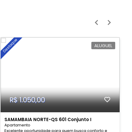
9
Destaque
De
ALUGUEL
R$ 1.050,00
SAMAMBAIA NORTE-QS 601 Conjunto I
Apartamento
S
Excelente oportunidade para quem busca conforto e
O