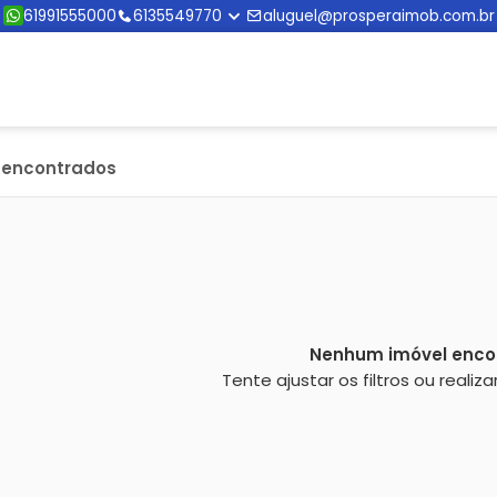
61991555000
6135549770
aluguel@prosperaimob.com.br
s encontrados
Nenhum imóvel enco
Tente ajustar os filtros ou reali