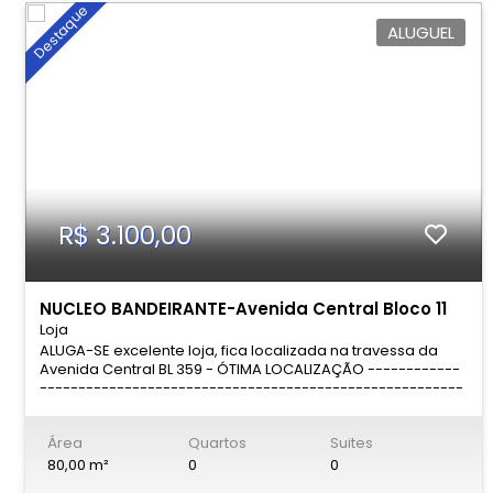
Destaque
ALUGUEL
R$ 3.100,00
NUCLEO BANDEIRANTE-Avenida Central Bloco 11
Loja
ALUGA-SE excelente loja, fica localizada na travessa da
Avenida Central BL 359 - ÓTIMA LOCALIZAÇÃO ------------
-------------------------------------------------------
------------------------------ ~> Características do
imóvel: Cozinha; 2 Banheiros; ---------------------------
Área
Quartos
Suites
-------------------------------------------------------
--------------- VALORES: Aluguel: R$ 3.100,00; Água e luz
80,00 m²
0
0
individual; ---------------------------------------------