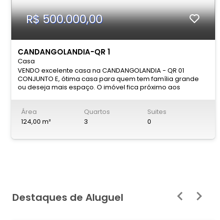
R$ 500.000,00
CANDANGOLANDIA-QR 1
Casa
VENDO excelente casa na CANDANGOLANDIA - QR 01
CONJUNTO E, ótima casa para quem tem família grande
ou deseja mais espaço. O imóvel fica próximo aos
comércios, quadras esportivas, da EPIA, postos de
gasolina, BK e MC Donalds. ------------------------------
Área
Quartos
Suites
-------------------------------------------------------
-------------------------------------------------
124,00 m²
3
0
Características do imóvel: Sala ampla; Cozinha; 2
Banheiros; 3Quartos; Garagem para 2 carros; Área de
serviço. -----------------------------------------------
-------------------------------------------------------
--------------------------------- Está interessado no
imóvel? Entre em contato pelo nosso WhatsApp e agende
uma visita! (61) 99155-5000 ------------------------------
-------------------------------------------------------
Destaques de Aluguel
--------------------------------------------------
Investimento: R$ 500.000,00 Aceita financiamento!