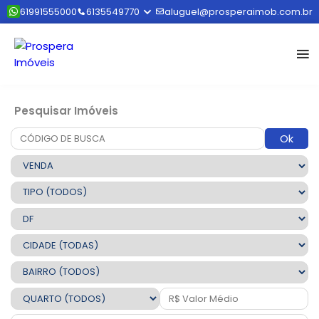
61991555000
6135549770
aluguel@prosperaimob.com.br
Pesquisar Imóveis
Ok