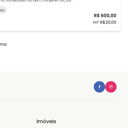
o, localizado na QN 1, Conjunto 30, Lote
rto
mo: Água e luz
R$ 600,00
m² R$20,00
imo
Imóveis