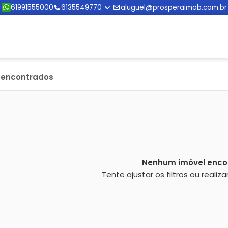
61991555000
6135549770
aluguel@prosperaimob.com.br
s encontrados
Nenhum imóvel enco
Tente ajustar os filtros ou reali