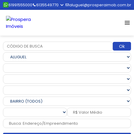
61991555000
6135549770
aluguel@prosperaimob.com.br
Ok